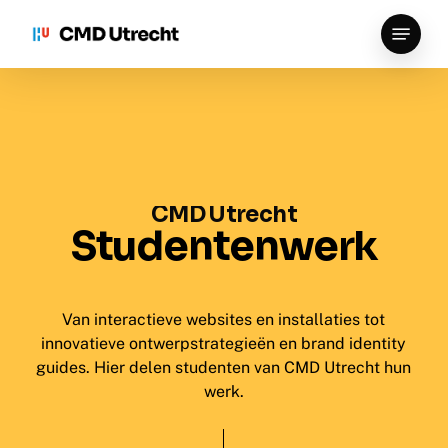
Skip
Menu
to
Close
main
Menu
content
CMD
Utrecht
Studentenwerk
Van interactieve websites en installaties tot
innovatieve ontwerpstrategieën en brand identity
guides. Hier delen studenten van CMD Utrecht hun
werk.