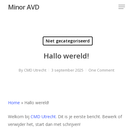
Menu
Skip
Minor AVD
to
Close
main
Menu
content
Niet gecategoriseerd
Hallo wereld!
By
CMD Utrecht
3 september 2025
One Comment
Home
»
Hallo wereld!
Welkom bij
CMD Utrecht
. Dit is je eerste bericht. Bewerk of
verwijder het, start dan met schrijven!