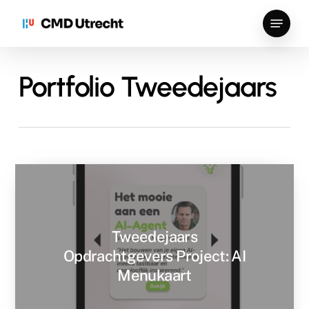
Skip
Menu
to
Close
main
Menu
content
Portfolio Tweedejaars
Tweedejaars
Opdrachtgevers Project: AI
Menukaart